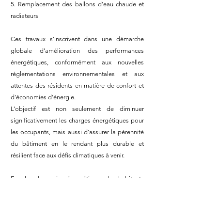
5. Remplacement des ballons d’eau chaude et
radiateurs
Ces travaux s’inscrivent dans une démarche
globale d’amélioration des performances
énergétiques, conformément aux nouvelles
réglementations environnementales et aux
attentes des résidents en matière de confort et
d’économies d’énergie.
L’objectif est non seulement de diminuer
significativement les charges énergétiques pour
les occupants, mais aussi d’assurer la pérennité
du bâtiment en le rendant plus durable et
résilient face aux défis climatiques à venir.
En plus des gains énergétiques, les habitants
bénéficieront d’une meilleure qualité de l’air
intérieur, d’une réduction des nuisances sonores
extérieures, et d’un confort thermique renforcé,